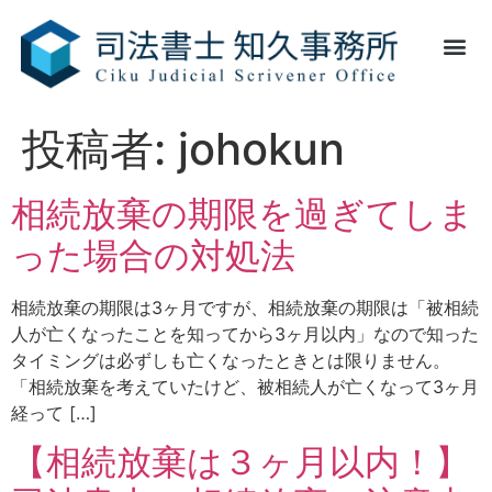
安くて評判！相続手続き
成年後見
家族信託
その他サービス
投稿者:
johokun
相続放棄の期限を過ぎてしま
った場合の対処法
相続放棄の期限は3ヶ月ですが、相続放棄の期限は「被相続
人が亡くなったことを知ってから3ヶ月以内」なので知った
タイミングは必ずしも亡くなったときとは限りません。
「相続放棄を考えていたけど、被相続人が亡くなって3ヶ月
経って […]
【相続放棄は３ヶ月以内！】